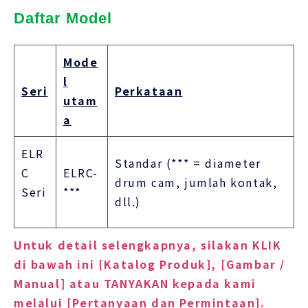
Daftar Model
Mode
l
Seri
Perkataan
utam
a
ELR
Standar (*** = diameter
C
ELRC-
drum cam, jumlah kontak,
Seri
***
dll.)
Untuk detail selengkapnya, silakan KLIK
di bawah ini [Katalog Produk], [Gambar /
Manual] atau TANYAKAN kepada kami
melalui [Pertanyaan dan Permintaan].