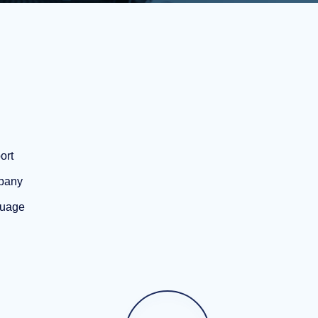
ort
pany
uage