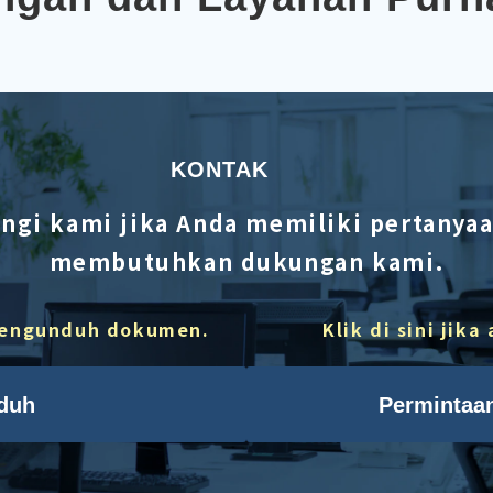
KONTAK
gi kami jika Anda memiliki pertanyaan
membutuhkan dukungan kami.
 mengunduh dokumen.
Klik di sini jik
duh
Permintaan