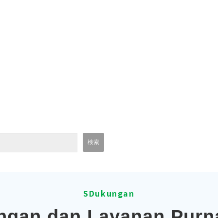
SDukungan
gan dan Layanan Purn