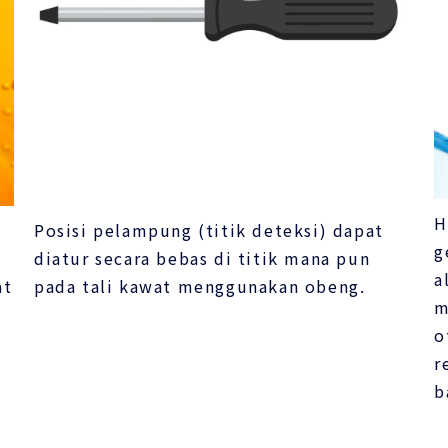
H
Posisi pelampung (titik deteksi) dapat
g
diatur secara bebas di titik mana pun
a
at
pada tali kawat menggunakan obeng.
m
o
r
b