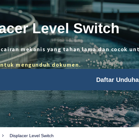
acer Level Switch
l cairan mekanis yang tahan lama dan cocok unt
i untuk mengunduh dokumen.
Daftar Unduha
Displacer Level Switch