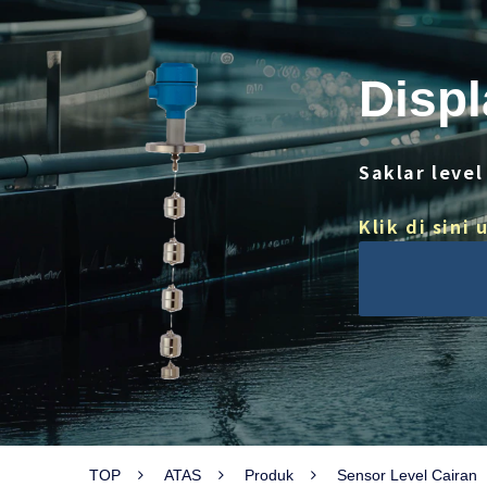
Displ
Saklar leve
Klik di sin
TOP
ATAS
Produk
Sensor Level Cairan