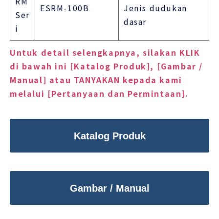
RM
ESRM-100B
Jenis dudukan
Ser
dasar
i
Untuk detail selengkapnya, silakan KLIK
di bawah ini [Katalog Produk], [Gambar /
Manual] atau TANYAKAN kepada kami
melalui [Pertanyaan dan Permintaan].
Katalog Produk
Gambar / Manual