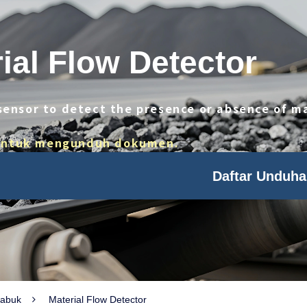
ial Flow Detector
sensor to detect the presence or absence of ma
i untuk mengunduh dokumen.
Daftar Unduha
Sabuk
Material Flow Detector