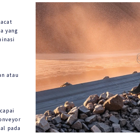
cacat
ya yang
inasi
n atau
capai
onveyor
al pada