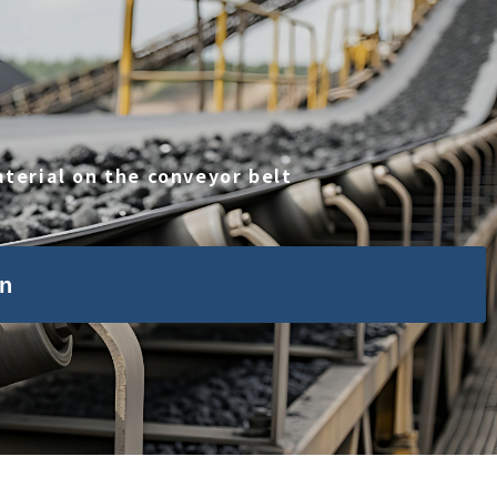
terial on the conveyor belt
n