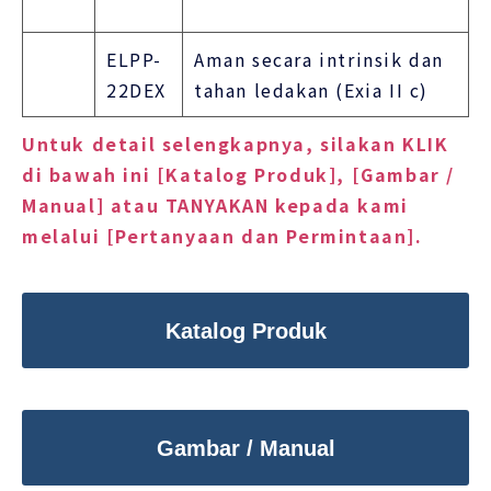
ELPP-
Aman secara intrinsik dan
22DEX
tahan ledakan (Exia II c)
Untuk detail selengkapnya, silakan KLIK
di bawah ini [Katalog Produk], [Gambar /
Manual] atau TANYAKAN kepada kami
melalui [Pertanyaan dan Permintaan].
Katalog Produk
Gambar / Manual