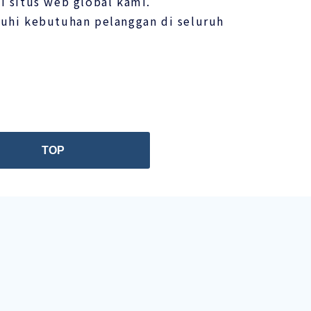
i situs web global kami.
hi kebutuhan pelanggan di seluruh
TOP