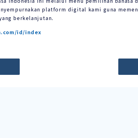
a Indonesia ini melalui menu pemilihan bahasa d
yempurnakan platform digital kami guna memenu
yang berkelanjutan.
h.com/id/index