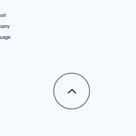
ort
pany
uage