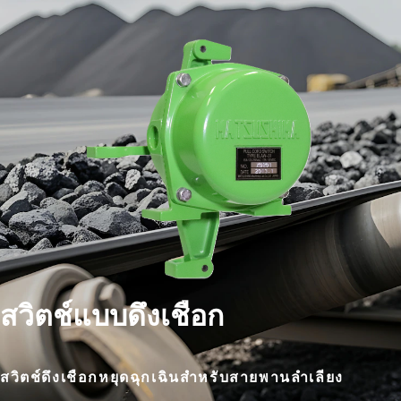
สวิตช์แบบดึงเชือก
สวิตช์ดึงเชือกหยุดฉุกเฉินสำหรับสายพานลำเลียง