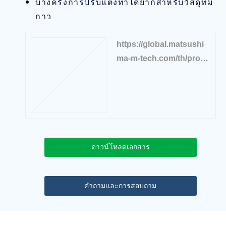
บางครั้งการปรับแต่งทำได้ยากสำหรับวัสดุที่มี
กาว
https://global.matsushi
ma-m-tech.com/th/produ
cts/liquid-level/capacita
nce-levelswitch
ดาวน์โหลดเอกสาร
คำถามและการสอบถาม