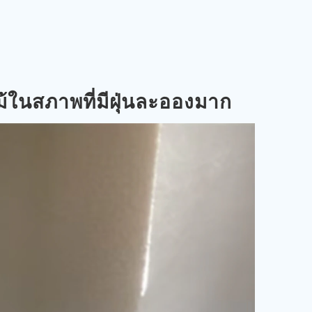
ม้ในสภาพที่มีฝุ่นละอองมาก