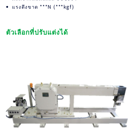
แรงดึงขาด ***N (***kgf)
ตัวเลือกที่ปรับแต่งได้