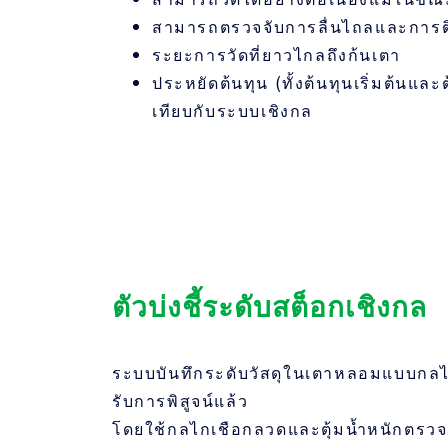
สามารถตรวจจับการลื่นไถลและการติ
ระยะการวัดที่ยาวไกลถึงก้นเตา
ประหยัดต้นทุน (ทั้งต้นทุนเริ่มต้นและ
เทียบกับระบบเชิงกล
ตัวบ่งชี้ระดับสต็อกเชิงกล
ระบบบันทึกระดับวัสดุในเตาหลอมแบบกลไกข
รับการพิสูจน์แล้ว
โดยใช้กลไกเชือกลวดและตุ้มน้ำหนักตรวจจ