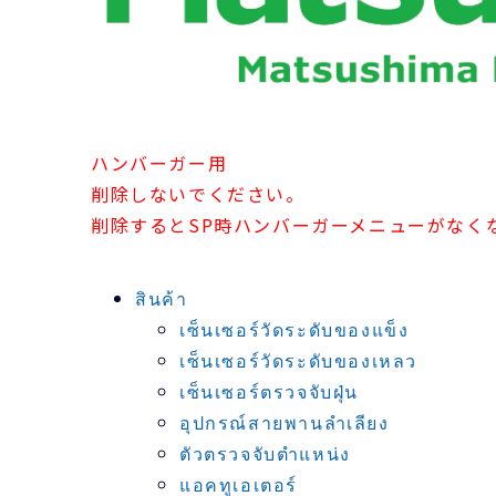
ハンバーガー用
削除しないでください。
削除するとSP時ハンバーガーメニューがなく
สินค้า
เซ็นเซอร์วัดระดับของแข็ง
เซ็นเซอร์วัดระดับของเหลว
เซ็นเซอร์ตรวจจับฝุ่น
อุปกรณ์สายพานลำเลียง
ตัวตรวจจับตำแหน่ง
แอคทูเอเตอร์