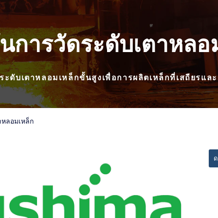
ันการวัดระดับเตาหลอ
ระดับเตาหลอมเหล็กขั้นสูงเพื่อการผลิตเหล็กที่เสถียรแล
าหลอมเหล็ก
ด