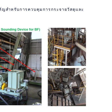
สำคัญสำหรับการควบคุมการกระจายวัสดุและ