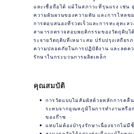
และเชื่อถือได้ แม้ในสภาวะที่รุนแรง เช่น 
ความผันผวนของความดัน และการไหลขอ
การตอบสนองที่รวดเร็วและการทะลุทะลวง
สามารถตรวจสอบพฤติกรรมของวัตถุดิบได้
ระจายวัตถุดิบที่เหมาะสม ปรับปรุงเสถีย
ความปลอดภัยในการปฏิบัติงาน และลดคว
รักษาในกระบวนการผลิตเหล็ก
คุณสมบัติ
การวัดแบบไม่สัมผัสด้วยหลักการคลื่น
ระทบจากอุณหภูมิในการทำงานหรือก
ของก๊าซ
แทบไม่ต้องบำรุงรักษาเนื่องจากไม่มีช
สามารถวัดได้อย่างต่อเนื่องแม้ในขณะท