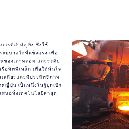
ที่สำคัญยิ่ง ซึ่งใช้
ะระบบกลไกที่แข็งแรง เพื่อ
้านบนของเตาหลอม และระดับ
ทัพพีเหล็ก เพื่อให้มั่นใจ
เสถียรและมีประสิทธิภาพ
ปุ่น เป็นหนึ่งในผู้บุกเบิก
เสนอทั้งเทคโนโลยีล่าสุด