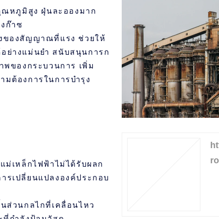
อุณหภูมิสูง ฝุ่นละอองมาก
งก๊าซ
ของสัญญาณที่แรง ช่วยให้
อย่างแม่นยำ สนับสนุนการก
รภาพของกระบวนการ เพิ่ม
ามต้องการในการบำรุง
ht
ro
แม่เหล็กไฟฟ้าไม่ได้รับผลก
ารเปลี่ยนแปลงองค์ประกอบ
ิ้นส่วนกลไกที่เคลื่อนไหว
ี่กำลังป้อนวัสดุ