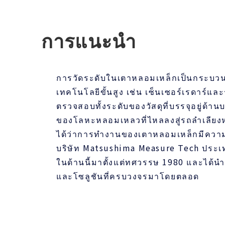
การแนะนำ
การวัดระดับในเตาหลอมเหล็กเป็นกระบวนการ
เทคโนโลยีขั้นสูง เช่น เซ็นเซอร์เรดาร์แล
ตรวจสอบทั้งระดับของวัสดุที่บรรจุอยู่ด
ของโลหะหลอมเหลวที่ไหลลงสู่รถลำเลียงหรือ
ได้ว่าการทำงานของเตาหลอมเหล็กมีความ
บริษัท Matsushima Measure Tech ประเทศญี่
ในด้านนี้มาตั้งแต่ทศวรรษ 1980 และได้นำ
และโซลูชันที่ครบวงจรมาโดยตลอด