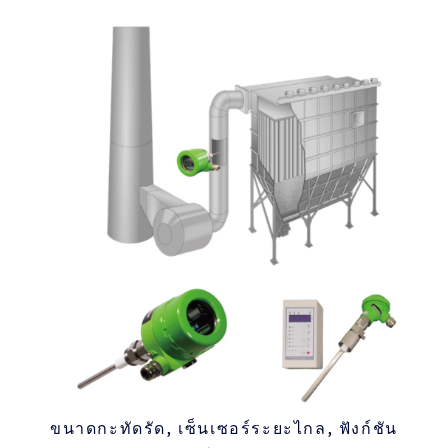
ขนาดกะทัดรัด, เซ็นเซอร์ระยะไกล, ฟังก์ชัน